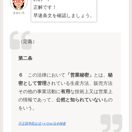
正解です！
さかいろ
早速条文を確認しましょう。
（定義）
第二条
６
この法律において
「営業秘密」
とは、
秘
密として管理
されている生産方法、販売方法
その他の事業活動に
有用
な技術上又は営業上
の情報であって、
公然と知られていない
もの
をいう。
不正競争防止法 | e-Gov法令検索