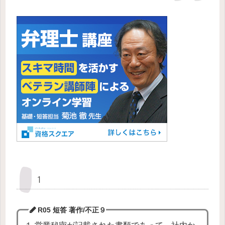
１
R05 短答 著作/不正
９