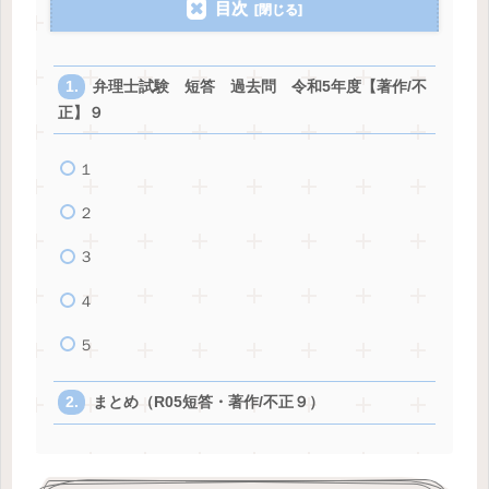
目次
弁理士試験 短答 過去問 令和5年度【著作/不
正】９
１
２
３
４
５
まとめ（R05短答・著作/不正９）