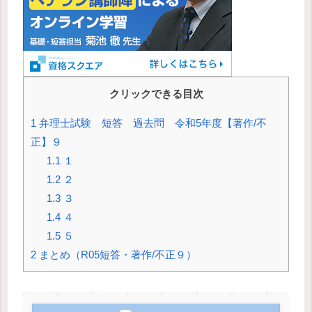
クリックできる目次
1
弁理士試験 短答 過去問 令和5年度【著作/不
正】９
1.1
１
1.2
２
1.3
３
1.4
４
1.5
５
2
まとめ（R05短答・著作/不正９）