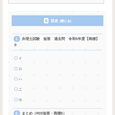
目次
弁理士試験 短答 過去問 令和5年度【商標】
６
イ
ロ
ハ
ニ
ホ
まとめ（R05短答・商標6）