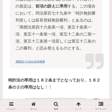
の規定は、
前項の訴えに準用
する。この場合
において、同法第百七十九条中「特許無効審
判若しくは延長登録無効審判」とあるのは、
「商標法第四十六条第一項、第五十条第一
項、第五十一条第一項、第五十二条の二第一
項、第五十三条第一項若しくは第五十三条の
二の審判」と読み替えるものとする。
商標法 | e-Gov法令検索
特許法の準用は１８２条までとなっており、１８２
条の２の準用はなし
！！
えーーーやだやだー細かい！！
メニュー
ホーム
検索
トップ
サイドバー