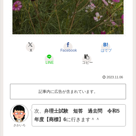
X
Facebook
はてブ
LINE
コピー
2023.11.06
記事内に広告が含まれています。
次、
弁理士試験 短答 過去問 令和5
年度【商標】6
に行きます＾＾
さかいろ