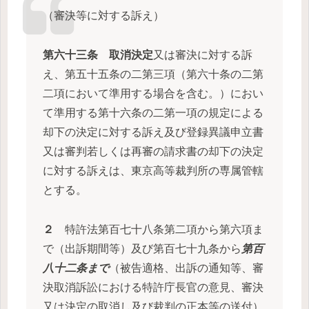
（審決等に対する訴え）
第六十三条
取消決定
又は審決に対する訴
え、第五十五条の二第三項（第六十条の二第
二項において準用する場合を含む。）におい
て準用する第十六条の二第一項の規定による
却下の決定に対する訴え及び登録異議申立書
又は審判若しくは再審の請求書の却下の決定
に対する訴えは、東京高等裁判所の専属管轄
とする。
２
特許法第百七十八条第二項から第六項ま
で（出訴期間等）及び第百七十九条から
第百
八十二条まで
（被告適格、出訴の通知等、審
決取消訴訟における特許庁長官の意見、審決
又は決定の取消し及び裁判の正本等の送付）