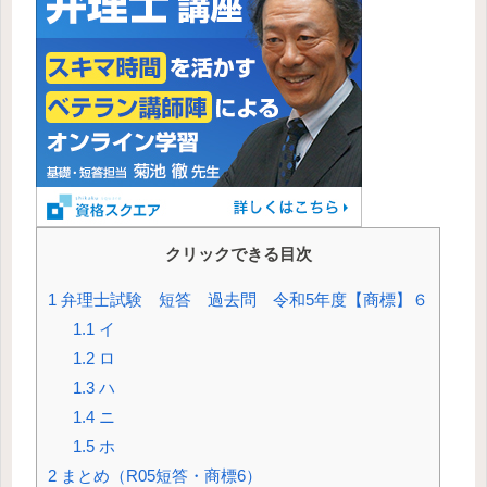
クリックできる目次
1
弁理士試験 短答 過去問 令和5年度【商標】６
1.1
イ
1.2
ロ
1.3
ハ
1.4
ニ
1.5
ホ
2
まとめ（R05短答・商標6）