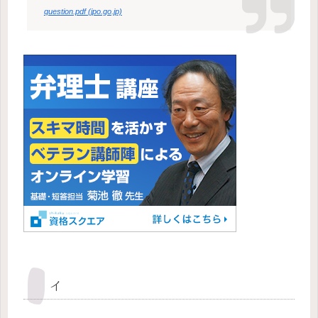
question.pdf (jpo.go.jp)
イ