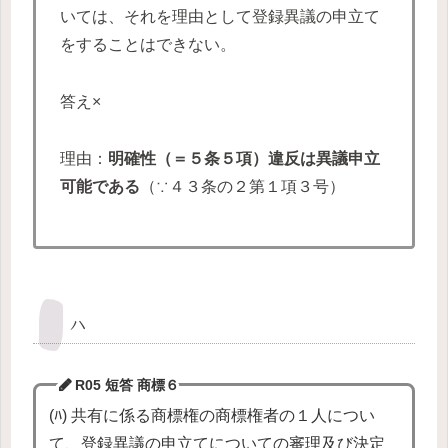
いては、それを理由として登録異議の申立て
をすることはできない。
答え×
理由：
明確性（＝
５条５項
）違反は異議申立
可能である
（∵４３条の２第１項３号）
ハ
R05 短答 商標
６
(ﾊ) 共有に係る商標権の商標権者の１人につい
て、登録異議の申立てについての審理及び決定