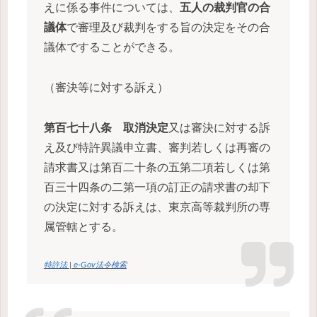
えに係る事件については、
五人の裁判官の合
議体
で審理及び裁判をする旨の決定をその合
議体ですることができる。
（審決等に対する訴え）
第百七十八条
取消決定
又は審決に対する訴
え及び特許異議申立書、審判若しくは再審の
請求書又は第百二十条の五第二項若しくは第
百三十四条の二第一項の訂正の請求書の却下
の決定に対する訴えは、東京高等裁判所の専
属管轄とする。
特許法 | e-Gov法令検索