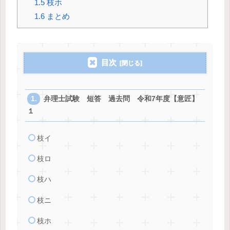
1.5
枝ホ
1.6
まとめ
目次
弁理士試験 短答 過去問 令和7年度【意匠】
１
枝イ
枝ロ
枝ハ
枝ニ
枝ホ