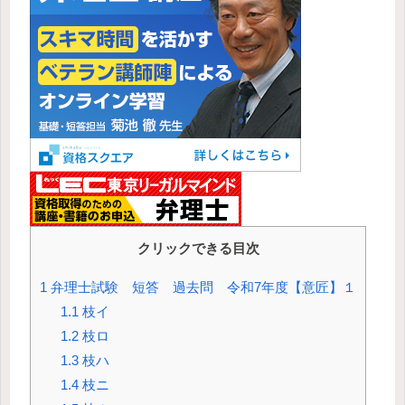
クリックできる目次
1
弁理士試験 短答 過去問 令和7年度【意匠】１
1.1
枝イ
1.2
枝ロ
1.3
枝ハ
1.4
枝ニ