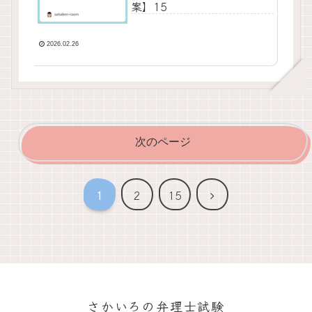
案】15
2026.02.26
次のページ
次
1
2
15
へ
さかいろの弁理士試験