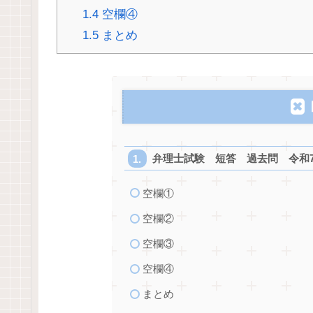
1.4
空欄④
1.5
まとめ
弁理士試験 短答 過去問 令和7
空欄①
空欄②
空欄③
空欄④
まとめ