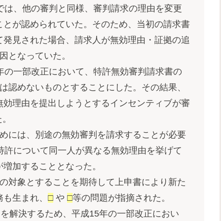
では、他の審判と同様、審判請求の理由を変更
ことが認められていた。そのため、当初の請求書
て発見された場合、請求人が無効理由・証拠の追
因となっていた。
年の一部改正において、特許無効審判請求書の
は認めないものとすることにした。その結果、
無効理由を提出しようとするインセンティブが審
た。
めには、別途の無効審判を請求することが必要
特許について同一人が異なる無効理由を挙げて
が増加することとなった。
の対象とすることを期待して上申書により新た
務も生まれ、
□
や
□
等の問題が指摘された。
点を解決するため、平成15年の一部改正におい