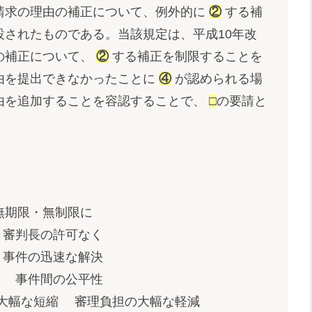
請求の理由の補正について、例外的に
②
する補
されたものである。当該規定は、平成10年改
の補正について、
②
する補正を制限することを
由を提出できなかったことに
④
が認められる場
由を追加することを容認することで、
□
の要請と
無期限・無制限に
性 審判長の許可なく
事件の迅速な解決
 事件間の公平性
大幅な短縮 審理負担の大幅な軽減