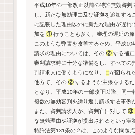
平成10年の一部改正以前の特許無効審判
し、新たな無効理由及び証拠を追加する
に記載した理由以外に新たな理由が遅れ
加を
①
行うことも多く、審理の遅延の原
このような弊害を改善するため、平成10
請求の理由については、その
②
する補正
審判請求時に十分な準備をし、すべての
判請求人に働くようになり、
□
が図られ
他方で、その
②
するような主張をするた
となり、平成10年の一部改正以降、同一
複数の無効審判を繰り返し請求する事例
また、審判請求人が、審判官に対して
③
な無効理由や証拠が提出されるという実
特許法第131条の２は、このような問題