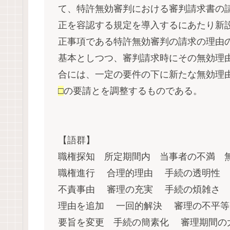
て、特許無効審判における審判請求書の
正を容認する規定を導入するにあたり新設
正事項である特許無効審判の請求の理由
基本としつつ、審判請求時にその無効理
合には、一定の要件の下に新たな無効理
□
の要請とを調整するものである。
【語群】
職権探知 所定期間内 当事者の不満 
職権進行 合理的理由 手続の透明
不責事由 審理の充実 手続の煩雑さ 
理由を追加 一回的解決 審理の不平等
要旨を変更 手続の簡素化 審理期間の