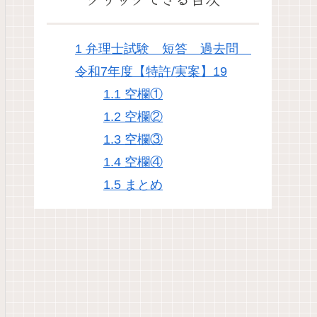
1
弁理士試験 短答 過去問
令和7年度【特許/実案】19
1.1
空欄①
1.2
空欄②
1.3
空欄③
1.4
空欄④
1.5
まとめ