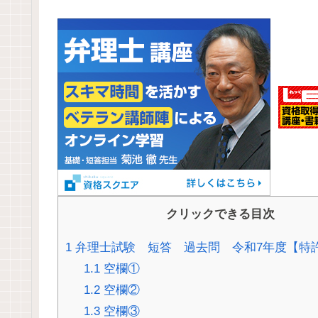
クリックできる目次
1
弁理士試験 短答 過去問 令和7年度【特許
1.1
空欄①
1.2
空欄②
1.3
空欄③