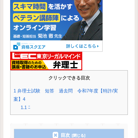
クリックできる目次
1
弁理士試験 短答 過去問 令和7年度【特許/実
案】4
1.1
ﾆ
目次