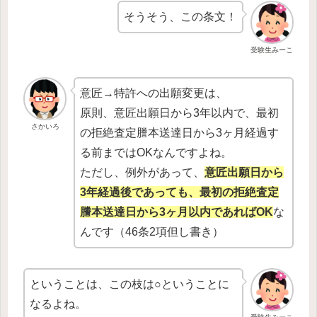
そうそう、この条文！
受験生みーこ
意匠→特許への出願変更は、
原則、意匠出願日から3年以内で、最初
さかいろ
の拒絶査定謄本送達日から3ヶ月経過す
る前まではOKなんですよね。
ただし、例外があって、
意匠出願日から
3年経過後であっても、最初の拒絶査定
謄本送達日から3ヶ月以内であればOK
な
んです（46条2項但し書き）
ということは、この枝は○ということに
なるよね。