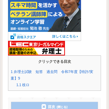
クリックできる目次
1
弁理士試験 短答 過去問 令和7年度【特許/実
案】9
1.1
枝ロ
目次