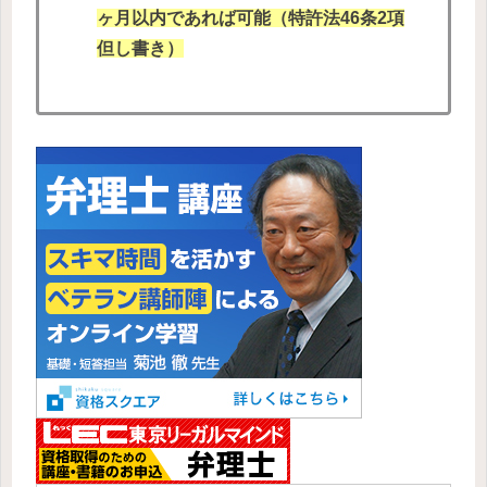
ヶ月以内であれば
可能（
特許法
46条2項
但し書き）