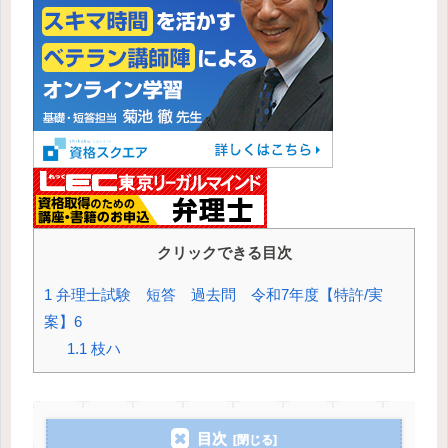
クリックできる目次
1
弁理士試験 短答 過去問 令和7年度【特許/実
案】6
1.1
枝ハ
目次