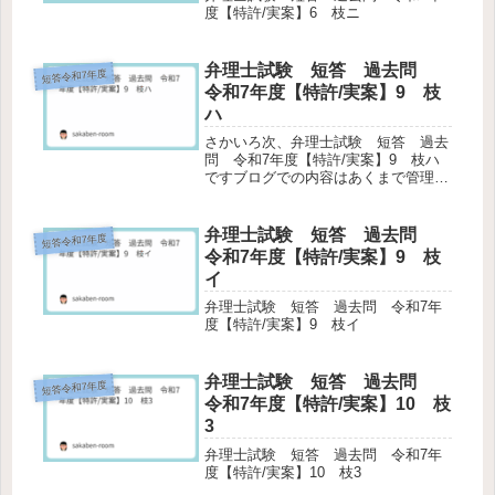
度【特許/実案】6 枝ニ
弁理士試験 短答 過去問
短答令和7年度
令和7年度【特許/実案】9 枝
ハ
さかいろ次、弁理士試験 短答 過去
問 令和7年度【特許/実案】9 枝ハ
ですブログでの内容はあくまで管理人
の個人的な解釈であり、受験機関など
の解答は参考にしておりません。ま
た、その正確性を保証するものではあ
弁理士試験 短答 過去問
短答令和7年度
りません。予め、ご了承くださいま
令和7年度【特許/実案】9 枝
せ。...
イ
弁理士試験 短答 過去問 令和7年
度【特許/実案】9 枝イ
弁理士試験 短答 過去問
短答令和7年度
令和7年度【特許/実案】10 枝
3
弁理士試験 短答 過去問 令和7年
度【特許/実案】10 枝3