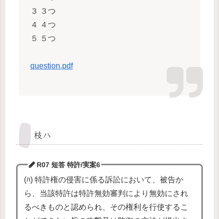
３ ３つ
４ ４つ
５ ５つ
question.pdf
枝ハ
R07 短答 特許/実案6
(ﾊ) 特許権の侵害に係る訴訟において、被告か
ら、当該特許は特許無効審判により無効にされ
るべきものと認められ、その権利を行使するこ