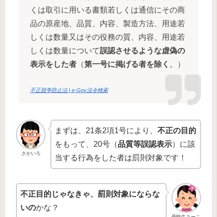
くは取引に用いる書類若しくは通信にその商
品の原産地、品質、内容、製造方法、用途若
しくは数量又はその役務の質、内容、用途若
しくは数量について
誤認させるような虚偽の
表示をした者
（
第一号に掲げる者を除く
。）
不正競争防止法 | e-Gov法令検索
まずは、21条2項1号により、
不正の目的
をもって、20号（
品質等誤認表示
）に該
さかいろ
当する行為をした者は罰則対象です！
不正目的じゃなきゃ、罰則対象にならな
いの
かな？
受験生みーこ