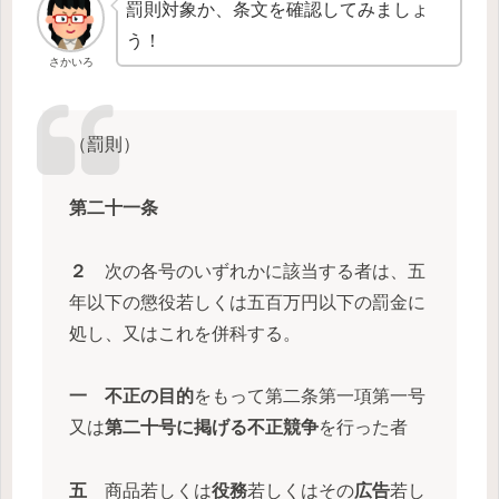
罰則対象か、条文を確認してみましょ
う！
さかいろ
（罰則）
第二十一条
２
次の各号のいずれかに該当する者は、五
年以下の懲役若しくは五百万円以下の罰金に
処し、又はこれを併科する。
一
不正の目的
をもって第二条第一項第一号
又は
第二十号に掲げる不正競争
を行った者
五
商品若しくは
役務
若しくはその
広告
若し