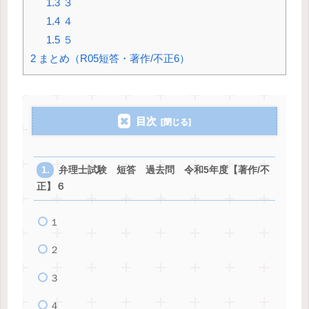
1.3
３
1.4
４
1.5
５
2
まとめ（R05短答・著作/不正6）
目次
弁理士試験 短答 過去問 令和5年度【著作/不
正】６
１
２
３
４