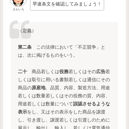
早速条文を確認してみましょう！
さかいろ
（定義）
第二条
この法律において「不正競争」と
は、次に掲げるものをいう。
二十
商品若しくは
役務
若しくはその
広告
若
しくは取引に用いる書類若しくは通信にその
商品の
原産地
、品質、内容、製造方法、用途
若しくは数量若しくはその役務の質、内容、
用途若しくは数量について
誤認させるような
表示
をし、又はその表示をした商品を譲渡
し、引き渡し、譲渡若しくは引渡しのために
展示し、輸出し、輸入し、若しくは電気通信