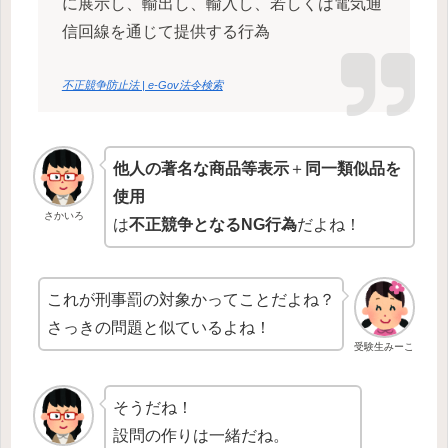
に展示し、輸出し、輸入し、若しくは電気通
信回線を通じて提供する行為
不正競争防止法 | e-Gov法令検索
他人の著名な商品等表示
＋
同一類似品を
使用
さかいろ
は
不正競争となるNG行為
だよね！
これが刑事罰の対象かってことだよね？
さっきの問題と似ているよね！
受験生みーこ
そうだね！
設問の作りは一緒だね。