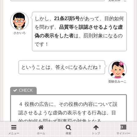
しかし、
21条2項5号
があって、目的如何
を問わず、
品質等
を
誤認させるような虚
さかいろ
偽の表示をした者
は、罰則対象になるの
です！
ということは、答え○になるんだね！
受験生みーこ
４ 役務の広告に、その役務の内容について誤
認させるような虚偽の表示をする行為は、目
的の如何を問わず刑事罰の対象となる。
メニュー
ホーム
検索
トップ
サイドバー