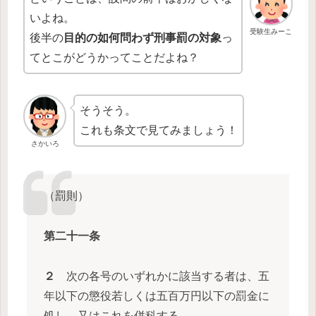
いよね。
受験生みーこ
後半の
目的の如何問わず刑事罰の対象
っ
てとこがどうかってことだよね？
そうそう。
これも条文で見てみましょう！
さかいろ
（罰則）
第二十一条
２
次の各号のいずれかに該当する者は、五
年以下の懲役若しくは五百万円以下の罰金に
処し、又はこれを併科する。