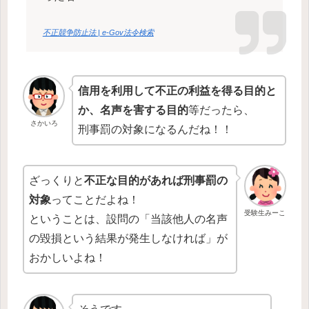
不正競争防止法 | e-Gov法令検索
信用を利用して不正の利益を得る目的と
か、名声を害する目的
等だったら、
さかいろ
刑事罰の対象になるんだね！！
ざっくりと
不正な目的があれば刑事罰の
対象
ってことだよね！
受験生みーこ
ということは、設問の「当該他人の名声
の毀損という結果が発生しなければ」が
おかしいよね！