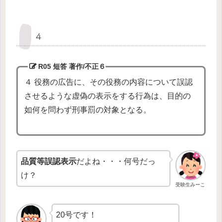
４
R05 短答 著作/不正
６
４ 役務の広告に、その役務の内容について誤認
させるような虚偽の表示をする行為は、目的の
如何を問わず刑事罰の対象となる。
品質等誤認表示
だよね・・・何号だっ
け？
受験生みーこ
20号です！