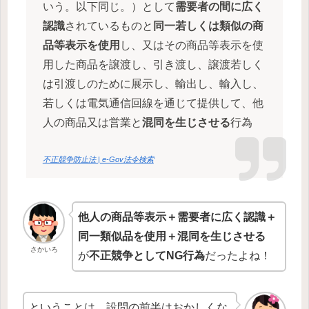
いう。以下同じ。）として
需要者の間に広く
認識
されているものと
同一若しくは類似の商
品等表示を使用
し、又はその商品等表示を使
用した商品を譲渡し、引き渡し、譲渡若しく
は引渡しのために展示し、輸出し、輸入し、
若しくは電気通信回線を通じて提供して、他
人の商品又は営業と
混同を生じさせる
行為
不正競争防止法 | e-Gov法令検索
他人の商品等表示＋需要者に広く認識＋
同一類似品を使用＋混同を生じさせる
さかいろ
が
不正競争としてNG行為
だったよね！
ということは、設問の前半はおかしくな