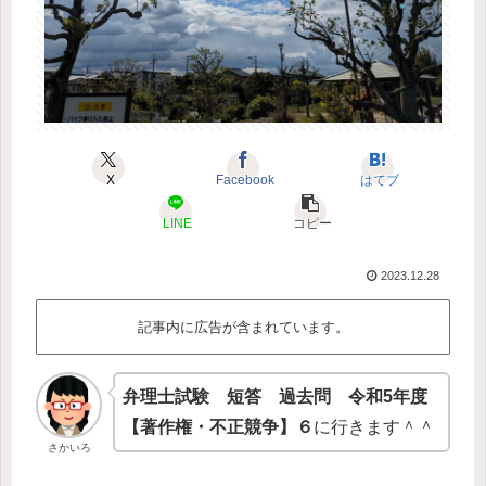
X
Facebook
はてブ
LINE
コピー
2023.12.28
記事内に広告が含まれています。
弁理士試験 短答 過去問 令和5年度
【著作権・不正競争】６
に行きます＾＾
さかいろ