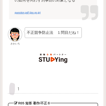
の如何を問わず刑事罰の対象となる
question.pdf (jpo.go.jp)
不正競争防止法 １問目だね！
さかいろ
１
R05 短答 著作/不正
６