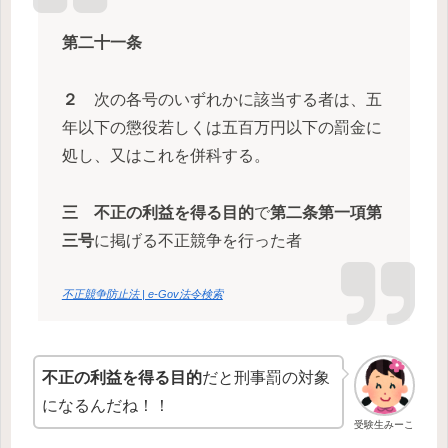
第二十一条
２
次の各号のいずれかに該当する者は、五
年以下の懲役若しくは五百万円以下の罰金に
処し、又はこれを併科する。
三
不正の利益を得る目的
で
第二条第一項第
三号
に掲げる不正競争を行った者
不正競争防止法 | e-Gov法令検索
不正の利益を得る目的
だと刑事罰の対象
になるんだね！！
受験生みーこ