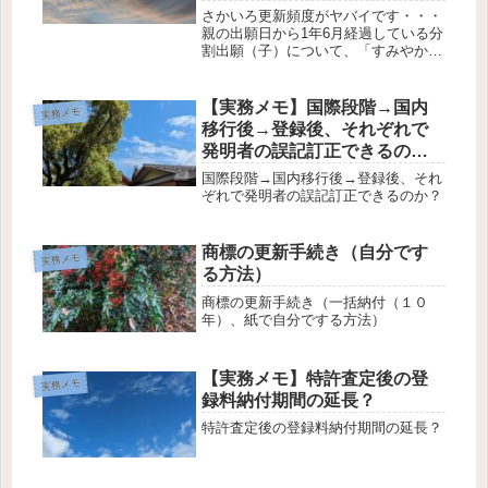
さかいろ更新頻度がヤバイです・・・
親の出願日から1年6月経過している分
割出願（子）について、「すみやかに
公開」は具体的にいつ公開されるの
か？がちょっと分からなかったので、
調べて見ました。分割出願（子）の
【実務メモ】国際段階→国内
実務メモ
「すみやかに公開」はいつ公開？原
移行後→登録後、それぞれで
則、原...
発明者の誤記訂正できるの
か？
国際段階→国内移行後→登録後、それ
ぞれで発明者の誤記訂正できるのか？
商標の更新手続き（自分です
実務メモ
る方法）
商標の更新手続き（一括納付（１０
年）、紙で自分でする方法）
【実務メモ】特許査定後の登
実務メモ
録料納付期間の延長？
特許査定後の登録料納付期間の延長？